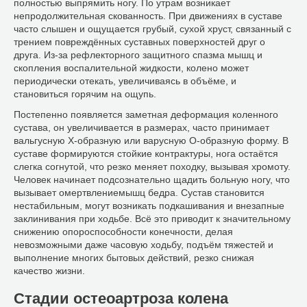
полностью выпрямить ногу. По утрам возникает
непродолжительная скованность. При движениях в суставе
часто слышен и ощущается грубый, сухой хруст, связанный с
трением повреждённых суставных поверхностей друг о
друга. Из-за рефлекторного защитного спазма мышц и
скопления воспалительной жидкости, колено может
периодически отекать, увеличиваясь в объёме, и
становиться горячим на ощупь.
Постепенно появляется заметная деформация коленного
сустава, он увеличивается в размерах, часто принимает
вальгусную Х-образную или варусную О-образную форму. В
суставе формируются стойкие контрактуры, нога остаётся
слегка согнутой, что резко меняет походку, вызывая хромоту.
Человек начинает подсознательно щадить больную ногу, что
вызывает омертвлениемышц бедра. Сустав становится
нестабильным, могут возникать подкашивания и внезапные
заклинивания при ходьбе. Всё это приводит к значительному
снижению опороспособности конечности, делая
невозможными даже часовую ходьбу, подъём тяжестей и
выполнение многих бытовых действий, резко снижая
качество жизни.
Стадии остеоартроза колена